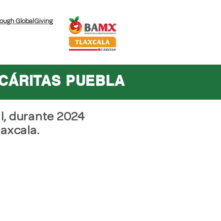
rough
GlobalGiving
Contacto
 CÁRITAS PUEBLA
il, durante 2024
axcala.