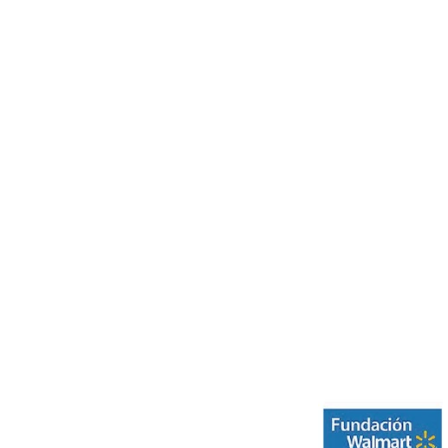
ación Fiscal
no mayor a dos
:
nas
durante 2025.
 de corporaciones,
u tiempo, fondos