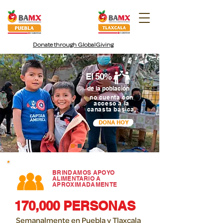
Donate
through
GlobalGiving
El 50%
de la población
no cuenta con
acceso a la
canasta básica.
DONA HOY
BRINDAMOS APOYO
ALIMENTARIO A
APROXIMADAMENTE
170,000 PERSONAS
Semanalmente en Puebla y Tlaxcala